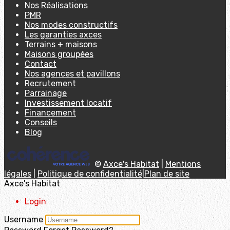
Nos Réalisations
PMR
Nos modes constructifs
Les garanties axces
Terrains + maisons
Maisons groupées
Contact
Nos agences et pavillons
Recrutement
Parrainage
Investissement locatif
Financement
Conseils
Blog
©
Axce's Habitat
|
Mentions
légales
|
Politique de confidentialité
|
Plan de site
Axce's Habitat
Login
Username