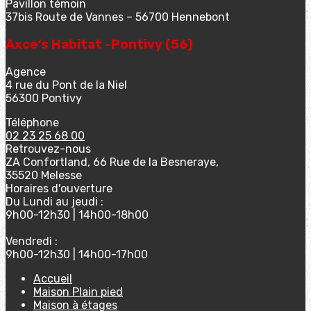
Pavillon témoin
37bis Route de Vannes – 56700 Hennebont
Axce’s Habitat -Pontivy (56)
Agence
4 rue du Pont de la Niel
56300 Pontivy
Téléphone
02 23 25 68 00
Retrouvez-nous
ZA Confortland, 66 Rue de la Besneraye,
35520 Melesse
Horaires d'ouverture
Du Lundi au jeudi :
9h00-12h30 | 14h00-18h00
Vendredi :
9h00-12h30 | 14h00-17h00
Accueil
Maison Plain pied
Maison à étages