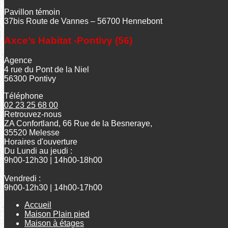
Pavillon témoin
37bis Route de Vannes – 56700 Hennebont
Axce’s Habitat -Pontivy (56)
Agence
4 rue du Pont de la Niel
56300 Pontivy
Téléphone
02 23 25 68 00
Retrouvez-nous
ZA Confortland, 66 Rue de la Besneraye,
35520 Melesse
Horaires d'ouverture
Du Lundi au jeudi :
9h00-12h30 | 14h00-18h00
Vendredi :
9h00-12h30 | 14h00-17h00
Accueil
Maison Plain pied
Maison à étages