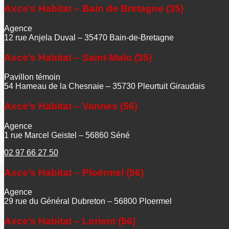
Axce’s Habitat – Bain de Bretagne (35)
Agence
12 rue Anjela Duval – 35470 Bain-de-Bretagne
Axce’s Habitat – Saint-Malo (35)
Pavillon témoin
54 Hameau de la Chesnaie – 35730 Pleurtuit Giraudais
Axce’s Habitat – Vannes (56)
Agence
1 rue Marcel Geistel – 56860 Séné
02 97 66 27 50
Axce’s Habitat – Ploërmel (56)
Agence
29 rue du Général Dubreton – 56800 Ploermel
Axce’s Habitat – Lorient (56)