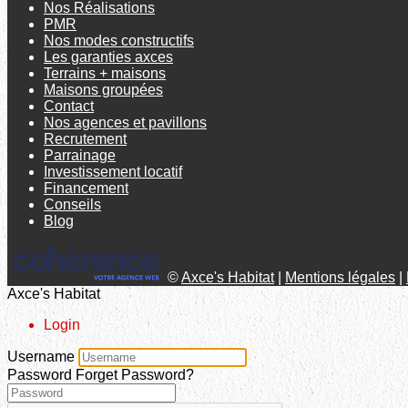
Nos Réalisations
PMR
Nos modes constructifs
Les garanties axces
Terrains + maisons
Maisons groupées
Contact
Nos agences et pavillons
Recrutement
Parrainage
Investissement locatif
Financement
Conseils
Blog
©
Axce's Habitat
|
Mentions légales
|
Axce's Habitat
Login
Username
Password
Forget Password?