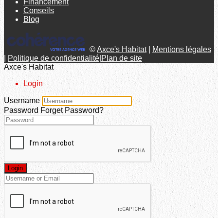
Financement
Conseils
Blog
©
Axce's Habitat
|
Mentions légales
|
Politique de confidentialité
|
Plan de site
Axce's Habitat
Login
Username
Password
Forget Password?
Login