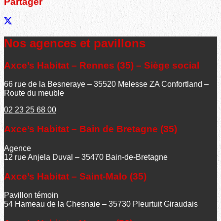
Partager
Nos agences et pavillons
Axce’s Habitat – Rennes (35) – Siège social
66 rue de la Besneraye – 35520 Melesse ZA Confortland –
Route du meuble
02 23 25 68 00
Axce’s Habitat – Bain de Bretagne (35)
Agence
12 rue Anjela Duval – 35470 Bain-de-Bretagne
Axce’s Habitat – Saint-Malo (35)
Pavillon témoin
54 Hameau de la Chesnaie – 35730 Pleurtuit Giraudais