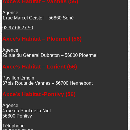
Axce’s Habitat – Vannes (56)
Agence
1 rue Marcel Geistel – 56860 Séné
02 97 66 27 50
Axce’s Habitat – Ploërmel (56)
Agence
29 rue du Général Dubreton – 56800 Ploermel
Axce’s Habitat – Lorient (56)
Pavillon témoin
37bis Route de Vannes – 56700 Hennebont
Axce’s Habitat -Pontivy (56)
Agence
4 rue du Pont de la Niel
56300 Pontivy
Téléphone