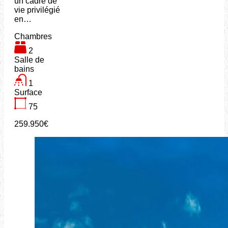
un cadre de
vie privilégié
en…
Chambres
2
Salle de
bains
1
Surface
75
259.950€