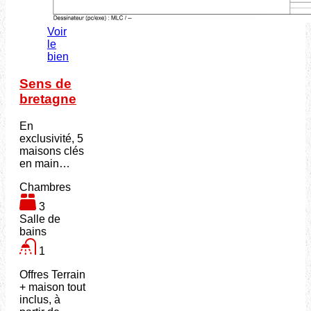
Voir
le
bien
Sens de
bretagne
En
exclusivité, 5
maisons clés
en main…
Chambres
3
Salle de
bains
1
Offres Terrain
+ maison tout
inclus, à