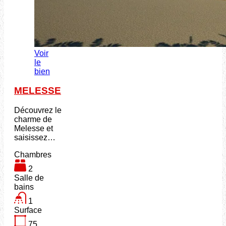
Voir
le
bien
MELESSE
Découvrez le
charme de
Melesse et
saisissez…
Chambres
2
Salle de
bains
1
Surface
75