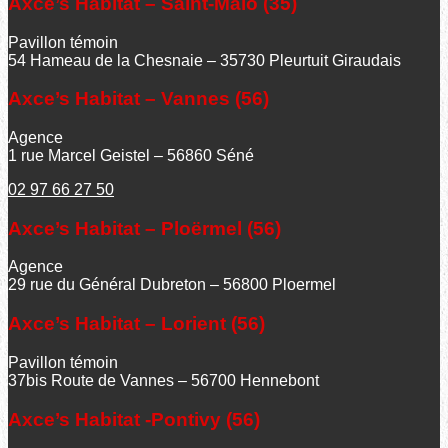
Axce’s Habitat – Saint-Malo (35)
Pavillon témoin
54 Hameau de la Chesnaie – 35730 Pleurtuit Giraudais
Axce’s Habitat – Vannes (56)
Agence
1 rue Marcel Geistel – 56860 Séné
02 97 66 27 50
Axce’s Habitat – Ploërmel (56)
Agence
29 rue du Général Dubreton – 56800 Ploermel
Axce’s Habitat – Lorient (56)
Pavillon témoin
37bis Route de Vannes – 56700 Hennebont
Axce’s Habitat -Pontivy (56)