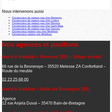
Nous intervenons aussi
Constructeur de maison pas cher Bretagne
Constructeur de maison pas cher Lorient
Constructeur de maison pas cher Rennes
Constructeur de maison pas cher Saint Malo
Constructeur de maison pas cher Vannes
Constructeur maison pas cher Morbihan
Constructeur maison prix Morbihan
Nos agences et pavillons
Axce’s Habitat – Rennes (35) – Siège social
66 rue de la Besneraye – 35520 Melesse ZA Confortland –
Route du meuble
02 23 25 68 00
Axce’s Habitat – Bain de Bretagne (35)
Agence
12 rue Anjela Duval – 35470 Bain-de-Bretagne