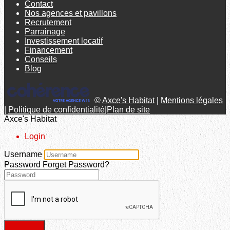
Contact
Nos agences et pavillons
Recrutement
Parrainage
Investissement locatif
Financement
Conseils
Blog
©
Axce's Habitat
|
Mentions légales
|
Politique de confidentialité
|
Plan de site
Axce's Habitat
Login
Username
Password
Forget Password?