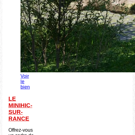
Voir
le
bien
LE
MINIHIC-
SUR-
RANCE
Offrez-vous