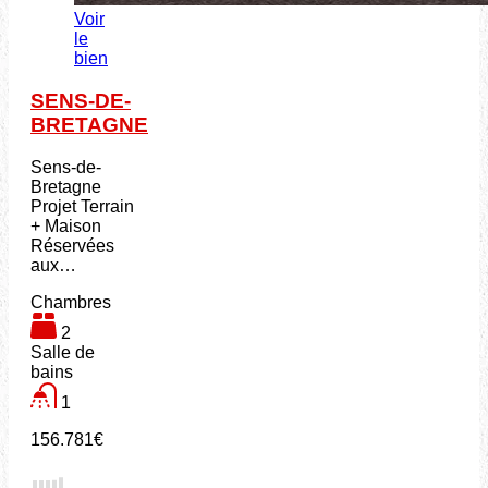
Voir
le
bien
SENS-DE-
BRETAGNE
Sens-de-
Bretagne
Projet Terrain
+ Maison
Réservées
aux…
Chambres
2
Salle de
bains
1
156.781€