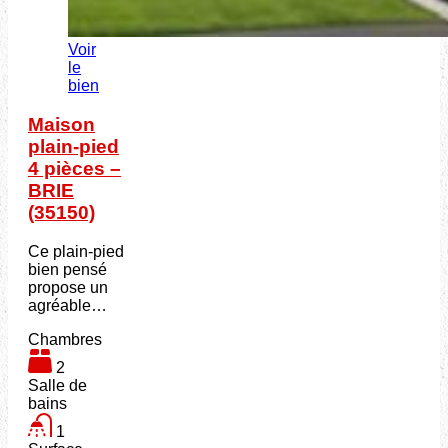
Voir
le
bien
Maison
plain-pied
4 pièces –
BRIE
(35150)
Ce plain-pied
bien pensé
propose un
agréable…
Chambres
2
Salle de
bains
1