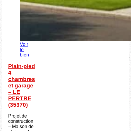
Voir
le
bien
Plain-pied
4
chambres
et garage
– LE
PERTRE
(35370)
Projet de
construction
– Maison de