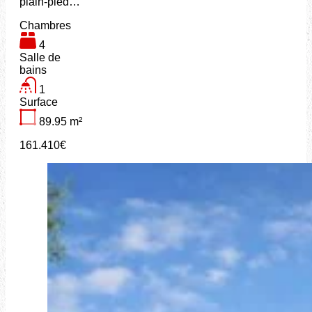
plain-pied…
Chambres
4
Salle de
bains
1
Surface
89.95
m²
161.410€