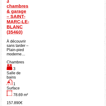
3
chambres
& garage
– SAINT-
MARC-LE-
BLANC
(35460)
À découvrir
sans tarder –
Plain-pied
moderne…
Chambres
3
Salle de
bains
1
Surface
78.69
m²
157.890€