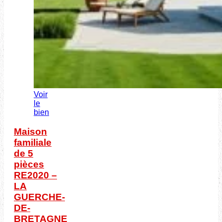
Voir
le
bien
Maison
familiale
de 5
pièces
RE2020 –
LA
GUERCHE-
DE-
BRETAGNE