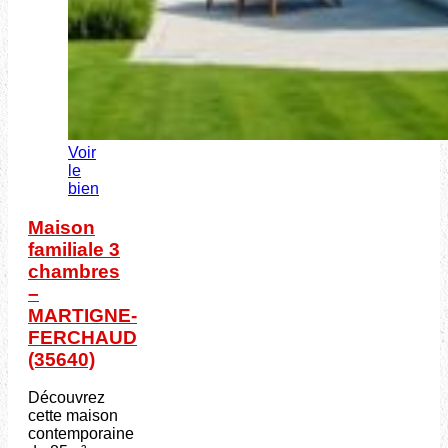
Voir
le
bien
Maison
familiale 3
chambres
–
MARTIGNE-
FERCHAUD
(35640)
Découvrez
cette maison
contemporaine