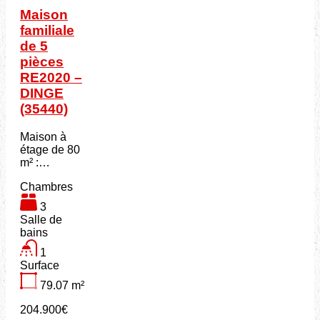
Maison
familiale
de 5
pièces
RE2020 –
DINGE
(35440)
Maison à
étage de 80
m² :…
Chambres
3
Salle de
bains
1
Surface
79.07
m²
204.900€