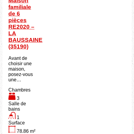
Maison
familiale
de 6
pièces
RE2020 –
LA
BAUSSAINE
(35190)
Avant de
choisir une
maison,
posez-vous
une…
Chambres
3
Salle de
bains
1
Surface
78.86
m²