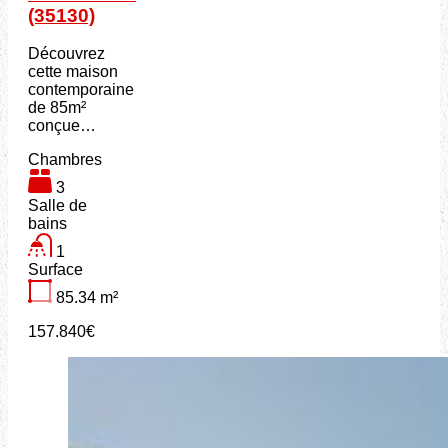
(35130)
Découvrez
cette maison
contemporaine
de 85m²
conçue…
Chambres
3
Salle de
bains
1
Surface
85.34
m²
157.840€